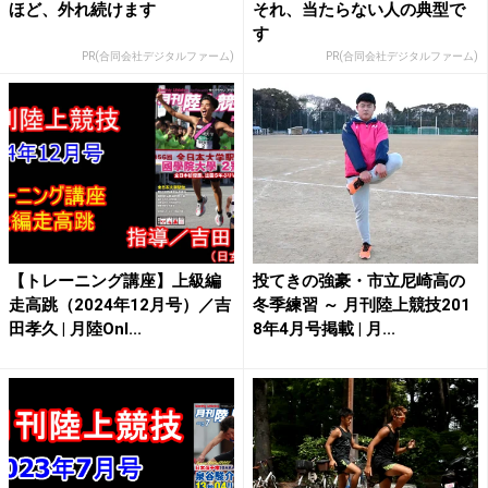
ほど、外れ続けます
それ、当たらない人の典型で
す
PR(合同会社デジタルファーム)
PR(合同会社デジタルファーム)
【トレーニング講座】上級編
投てきの強豪・市立尼崎高の
走高跳（2024年12月号）／吉
冬季練習 ～ 月刊陸上競技201
田孝久 | 月陸Onl...
8年4月号掲載 | 月...