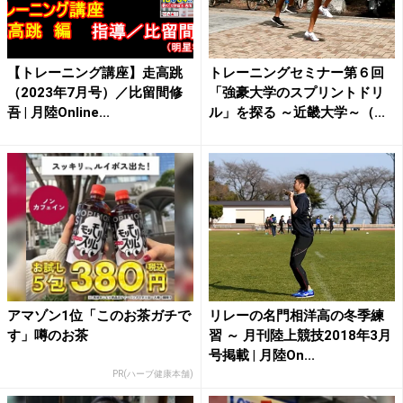
【トレーニング講座】走高跳
トレーニングセミナー第６回
（2023年7月号）／比留間修
「強豪大学のスプリントドリ
吾 | 月陸Online...
ル」を探る ～近畿大学～（...
アマゾン1位「このお茶ガチで
リレーの名門相洋高の冬季練
す」噂のお茶
習 ～ 月刊陸上競技2018年3月
号掲載 | 月陸On...
PR(ハーブ健康本舗)