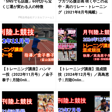
「SNSでも話題」60代から宝
ブカツ応援企画 咲くやこの花
くじ運が変わる人の特徴
中・高のリレー・トレーニン
グ（2021年8月号掲載）...
PR(合同会社デジタルファーム )
【トレーニング講座】ハンマ
【トレーニング講座】混成競
ー投（2022年11月号）／金子
技（2024年12月号）／髙島恵
泰子 | 月陸Onli...
子 | 月陸Onlin...