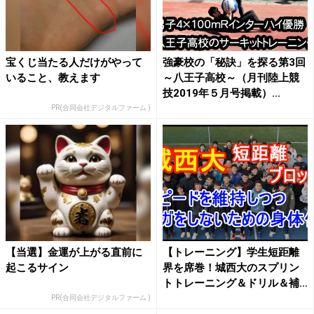
宝くじ当たる人だけがやって
強豪校の「秘訣」を探る第3回
いること、教えます
～八王子高校～（月刊陸上競
技2019年５月号掲載）...
PR(合同会社デジタルファーム )
【当選】金運が上がる直前に
【トレーニング】学生短距離
起こるサイン
界を席巻！城西大のスプリン
トトレーニング＆ドリル＆補
強...
PR(合同会社デジタルファーム )