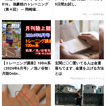
016」 強豪校のトレーニング
5日間お試し。
（第４回） ～ 岡崎城...
PR(ハーブ健康本舗)
【トレーニング講座】100m系
玄関に〇〇置いてる人は金運
（2024年6月号）／池ノ谷智 |
落ちてます…金運を上げる方法
月陸Onlin...
とは
PR(合同会社デジタルファーム )