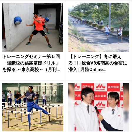
トレーニングセミナー第５回
【トレーニング】冬に鍛え
「強豪校の跳躍基礎ドリル」
る！IH総合V8洛南高の合宿に
を探る ～東京高校～（月刊...
潜入 | 月陸Online...